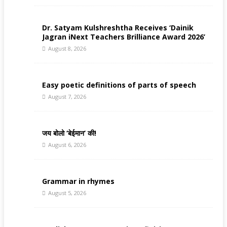
Dr. Satyam Kulshreshtha Receives ‘Dainik
Jagran iNext Teachers Brilliance Award 2026’
August 8, 2026
Easy poetic definitions of parts of speech
August 7, 2026
जय बोलो ‘बेईमान’ की!
August 6, 2026
Grammar in rhymes
August 5, 2026