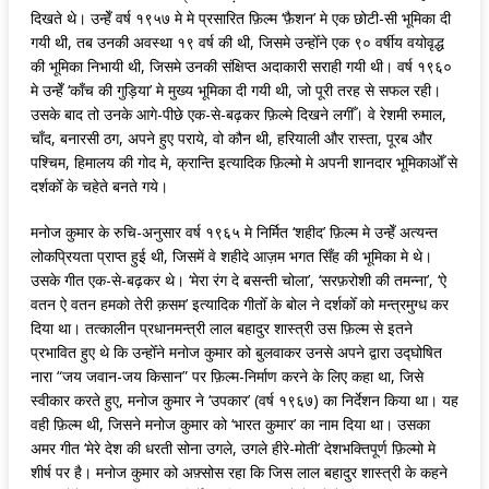
दिखते थे। उन्हेँ वर्ष १९५७ मे मे प्रसारित फ़िल्म ‘फ़ैशन’ मे एक छोटी-सी भूमिका दी
गयी थी, तब उनकी अवस्था १९ वर्ष की थी, जिसमे उन्होँने एक ९० वर्षीय वयोवृद्ध
की भूमिका निभायी थी, जिसमे उनकी संक्षिप्त अदाकारी सराही गयी थी। वर्ष १९६०
मे उन्हेँ ‘काँच की गुड़िया’ मे मुख्य भूमिका दी गयी थी, जो पूरी तरह से सफल रही।
उसके बाद तो उनके आगे-पीछे एक-से-बढ़कर फ़िल्मे दिखने लगीँ। वे रेशमी रुमाल,
चाँद, बनारसी ठग, अपने हुए पराये, वो कौन थी, हरियाली और रास्ता, पूरब और
पश्चिम, हिमालय की गोद मे, क्रान्ति इत्यादिक फ़िल्मो मे अपनी शानदार भूमिकाओँ से
दर्शकोँ के चहेते बनते गये।
मनोज कुमार के रुचि-अनुसार वर्ष १९६५ मे निर्मित ‘शहीद’ फ़िल्म मे उन्हेँ अत्यन्त
लोकप्रियता प्राप्त हुई थी, जिसमें वे शहीदे आज़म भगत सिँह की भूमिका मे थे।
उसके गीत एक-से-बढ़कर थे। ‘मेरा रंग दे बसन्ती चोला’, ‘सरफ़रोशी की तमन्ना’, ‘ऐ
वतन ऐ वतन हमको तेरी क़सम’ इत्यादिक गीतोँ के बोल ने दर्शकोँ को मन्त्रमुग्ध कर
दिया था। तत्कालीन प्रधानमन्त्री लाल बहादुर शास्त्री उस फ़िल्म से इतने
प्रभावित हुए थे कि उन्होँने मनोज कुमार को बुलवाकर उनसे अपने द्वारा उद्घोषित
नारा “जय जवान-जय किसान” पर फ़िल्म-निर्माण करने के लिए कहा था, जिसे
स्वीकार करते हुए, मनोज कुमार ने ‘उपकार’ (वर्ष १९६७) का निर्देशन किया था। यह
वही फ़िल्म थी, जिसने मनोज कुमार को ‘भारत कुमार’ का नाम दिया था। उसका
अमर गीत ‘मेरे देश की धरती सोना उगले, उगले हीरे-मोती’ देशभक्तिपूर्ण फ़िल्मो मे
शीर्ष पर है। मनोज कुमार को अफ़्सोस रहा कि जिस लाल बहादुर शास्त्री के कहने