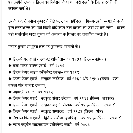
पर उन्होँने ‘उपकार’ फ़िल्म का निर्देशन किया था, उसे देखने के लिए शास्त्री जी
जीवित नहीँ थे।
उसके बाद से मनोज कुमार ने पीछे पलटकर नहीँ देखा। फ़िल्म-उद्योग-जगत् मे उनके
द्वारा हस्ताक्षरित की गयी फ़िल्मे दीर्घ काल तक दर्शकोँ की ज़बाँ पर बनी रहेँगी। हमारी
यही भावांजलि भारत कुमार को अमरत्व के शिखर पर समासीन करती है।
मनोज कुमार आभूषित होते रहे पुरस्कार-सम्मानो से।
◆ फ़िल्मफेयर एवार्ड– उत्कृष्ट अभिनेता– वर्ष १९७३ (फ़िल्म– बेईमान)
◆ दादा साहेब फाल्के एवार्ड– वर्ष २०१६
◆ फ़िल्म फेयर लाइव एचीवमेण्ट एवार्ड– वर्ष १९९९
◆ फ़िल्म फेयर एवार्ड– उत्कृष्ट निर्देशक– वर्ष १९६८ और १९७५ (फ़िल्म– रोटी-
कपड़ा और मकान; उपकार)
◆ पद्मश्री सम्मान– वर्ष १९९२
◆ फ़िल्म फेयर एवार्ड– उत्कृष्ट संवाद-लेखक– वर्ष १९६८ (फ़िल्म– उपकार)
◆ फ़िल्म फेयर एवार्ड– उत्कृष्ट कहानी-लेखक– वर्ष १९६८ (फ़िल्म– उपकार)
◆ फ़िल्म फेयर एवार्ड– उत्कृष्ट सम्पादक– वर्ष १९७३ (फ़िल्म– शोर)
◆ नेशनल फ़िल्म एवार्ड– द्वितीय सर्वोत्तम वृत्तचित्र– वर्ष १९६८ (फ़िल्म– उपकार)
◆ स्टार स्क्रीन लाइफ़टाइम एचीवमेण्ट एवार्ड– वर्ष २००८