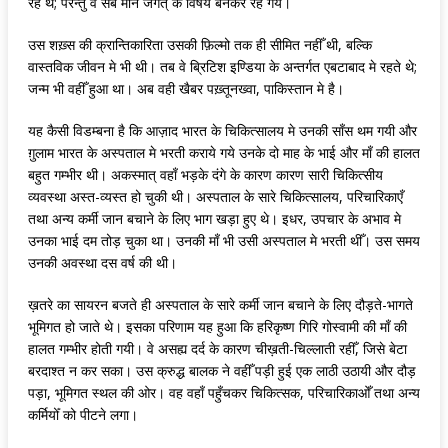
रहे थे; परन्तु वे सब मौन जगत् के विषय बनकर रह गये।
उस शख़्स की क्रान्तिकारिता उसकी फ़िल्मो तक ही सीमित नहीँ थी, बल्कि
वास्तविक जीवन मे भी थी। तब वे ब्रिटिश इण्डिया के अन्तर्गत एबटाबाद मे रहते थे;
जन्म भी वहीँ हुआ था। अब वही खैबर पख़्तूनख्वा, पाकिस्तान मे है।
यह कैसी विडम्बना है कि आज़ाद भारत के चिकित्सालय मे उनकी साँस थम गयी और
ग़ुलाम भारत के अस्पताल मे भरती कराये गये उनके दो माह के भाई और माँ की हालत
बहुत गम्भीर थी। अकस्मात् वहाँ भड़के दंगे के कारण कारण सारी चिकित्सीय
व्यवस्था अस्त-व्यस्त हो चुकी थी। अस्पताल के सारे चिकित्सालय, परिचारिकाएँ
तथा अन्य कर्मी जान बचाने के लिए भाग खड़ा हुए थे। इधर, उपचार के अभाव मे
उनका भाई दम तोड़ चुका था। उनकी माँ भी उसी अस्पताल मे भरती थीँ। उस समय
उनकी अवस्था दस वर्ष की थी।
ख़तरे का सायरन बजते ही अस्पताल के सारे कर्मी जान बचाने के लिए दौड़ते-भागते
भूमिगत हो जाते थे। इसका परिणाम यह हुआ कि हरिकृष्ण गिरि गोस्वामी की माँ की
हालत गम्भीर होती गयी। वे असह्य दर्द के कारण चीख़ती-चिल्लाती रहीँ, जिसे बेटा
बरदाश्त न कर सका। उस क्रुद्ध बालक ने वहीँ पड़ी हुई एक लाठी उठायी और दौड़
पड़ा, भूमिगत स्थल की ओर। वह वहाँ पहुँचकर चिकित्सक, परिचारिकाओँ तथा अन्य
कर्मियोँ को पीटने लगा।