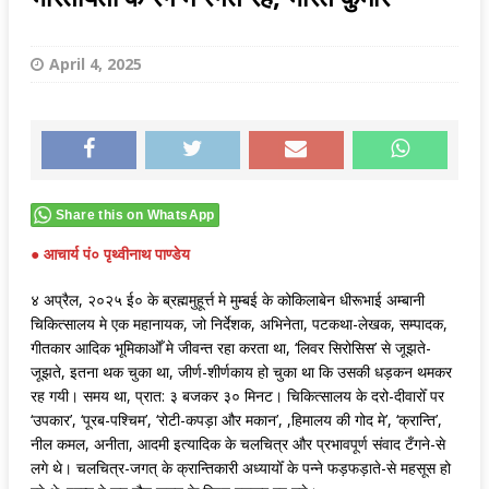
April 4, 2025
Share this on WhatsApp
● आचार्य पं० पृथ्वीनाथ पाण्डेय
४ अप्रैल, २०२५ ई० के ब्रह्ममुहूर्त्त मे मुम्बई के कोकिलाबेन धीरूभाई अम्बानी
चिकित्सालय मे एक महानायक, जो निर्देशक, अभिनेता, पटकथा-लेखक, सम्पादक,
गीतकार आदिक भूमिकाओँ मे जीवन्त रहा करता था, ‘लिवर सिरोसिस’ से जूझते-
जूझते, इतना थक चुका था, जीर्ण-शीर्णकाय हो चुका था कि उसकी धड़कन थमकर
रह गयी। समय था, प्रात: ३ बजकर ३० मिनट। चिकित्सालय के दरो-दीवारोँ पर
‘उपकार’, ‘पूरब-पश्चिम’, ‘रोटी-कपड़ा और मकान’, ,हिमालय की गोद मे’, ‘क्रान्ति’,
नील कमल, अनीता, आदमी इत्यादिक के चलचित्र और प्रभावपूर्ण संवाद टँगने-से
लगे थे। चलचित्र-जगत् के क्रान्तिकारी अध्यायोँ के पन्ने फड़फड़ाते-से महसूस हो