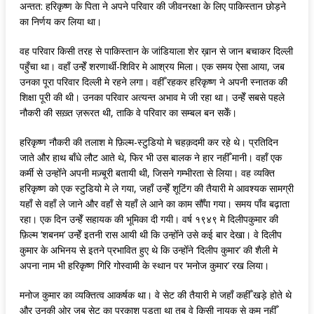
अन्तत: हरिकृष्ण के पिता ने अपने परिवार की जीवनरक्षा के लिए पाकिस्तान छोड़ने
का निर्णय कर लिया था।
वह परिवार किसी तरह से पाकिस्तान के जांडियाला शेर ख़ान से जान बचाकर दिल्ली
पहुँचा था। वहाँ उन्हेँ शरणार्थी-शिविर मे आश्रय मिला। एक समय ऐसा आया, जब
उनका पूरा परिवार दिल्ली मे रहने लगा। वहीँ रहकर हरिकृष्ण ने अपनी स्नातक की
शिक्षा पूरी की थी। उनका परिवार अत्यन्त अभाव मे जी रहा था। उन्हेँ सबसे पहले
नौकरी की सख़्त ज़रूरत थी, ताकि वे परिवार का सम्बल बन सकेँ।
हरिकृष्ण नौकरी की तलाश मे फ़िल्म-स्टुडियो मे चहक़दमी कर रहे थे। प्रतिदिन
जाते और हाथ बाँधे लौट आते थे, फिर भी उस बालक ने हार नहीँ मानी। वहाँ एक
कर्मी से उन्होँने अपनी मज़्बूरी बतायी थी, जिसने गम्भीरता से लिया। वह व्यक्ति
हरिकृष्ण को एक स्टुडियो मे ले गया, जहाँ उन्हेँ शूटिंग की तैयारी मे आवश्यक सामग्री
यहाँ से वहाँ ले जाने और वहाँ से यहाँ ले आने का काम सौँपा गया। समय पाँव बढ़ाता
रहा। एक दिन उन्हेँ सहायक की भूमिका दी गयी। वर्ष १९४९ मे दिलीपकुमार की
फ़िल्म ‘शबनम’ उन्हेँ इतनी रास आयी थी कि उन्होँने उसे कई बार देखा। वे दिलीप
कुमार के अभिनय से इतने प्रभावित हुए थे कि उन्होँने ‘दिलीप कुमार’ की शैली मे
अपना नाम भी हरिकृष्ण गिरि गोस्वामी के स्थान पर ‘मनोज कुमार’ रख लिया।
मनोज कुमार का व्यक्तित्व आकर्षक था। वे सेट की तैयारी मे जहाँ कहीँ खड़े होते थे
और उनकी ओर जब सेट का प्रकाश पड़ता था तब वे किसी नायक से कम नहीँ