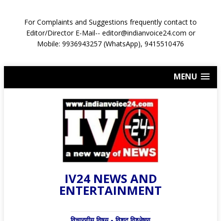
For Complaints and Suggestions frequently contact to
Editor/Director E-Mail-- editor@indianvoice24.com or
Mobile: 9936943257 (WhatsApp), 9415510476
MENU
IV24 NEWS AND
ENTERTAINMENT
विचारणीय विषय - विशद् विश्लेषण