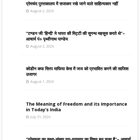
प्रेमचंद पुस्तकालय में सजाकर रखे जाने वाले साहित्यकार नहीं
August 2, 2026
“टण्डन जी ‘हिन्दी’ मे भारत की मिट्टी की सुगन्ध महसूस करते थे”–
आचार्य पं० पृथ्वीनाथ पाण्डेय
August 2, 2026
कोडीन कफ सिरप माफिया केस में जज को प्रभावित करने की साजिश
उजागर
August 1, 2026
The Meaning of Freedom and its Importance
in Today’s India
July 31, 2026
“प्रेमचन्द का कथा-संसार युग-युगान्तर का विषय बन चुका है”– आचार्य