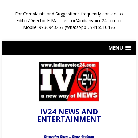
For Complaints and Suggestions frequently contact to
Editor/Director E-Mail-- editor@indianvoice24.com or
Mobile: 9936943257 (WhatsApp), 9415510476
MENU
IV24 NEWS AND
ENTERTAINMENT
विचारणीय विषय - विशद् विश्लेषण