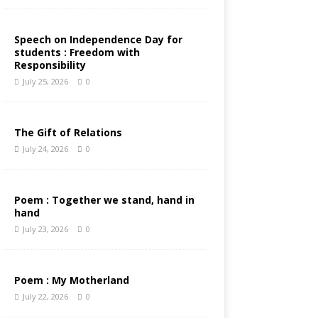
Speech on Independence Day for
students : Freedom with
Responsibility
July 25, 2026
0
The Gift of Relations
July 24, 2026
0
Poem : Together we stand, hand in
hand
July 23, 2026
0
Poem : My Motherland
July 22, 2026
0