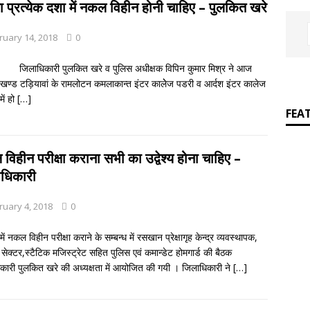
]
जय बोलो ‘बेईमान’ की!
आपकी बात : THINKING MATTER
्षा प्रत्येक दशा में नकल विहीन होनी चाहिए – पुलकित खरे
]
Grammar in rhymes
ENGLISH LITERATURE
ruary 14, 2018
0
िकारी पुलकित खरे व पुलिस अधीक्षक विपिन कुमार मिश्र ने आज
खण्ड टड़ियावां के रामलोटन कमलाकान्त इंटर कालेेज पडरी व आर्दश इंटर कालेज
में हो
[…]
FEA
विहीन परीक्षा कराना सभी का उद्वेश्य होना चाहिए –
धिकारी
ruary 4, 2018
0
ं नकल विहीन परीक्षा कराने के सम्बन्ध में रसखान प्रेक्षागृह केन्द्र व्यवस्थापक,
सेक्टर,स्टैटिक मजिस्ट्रेट सहित पुलिस एवं कमान्डेट होमगार्ड की बैठक
कारी पुलकित खरे की अध्यक्षता में आयोजित की गयी । जिलाधिकारी ने
[…]