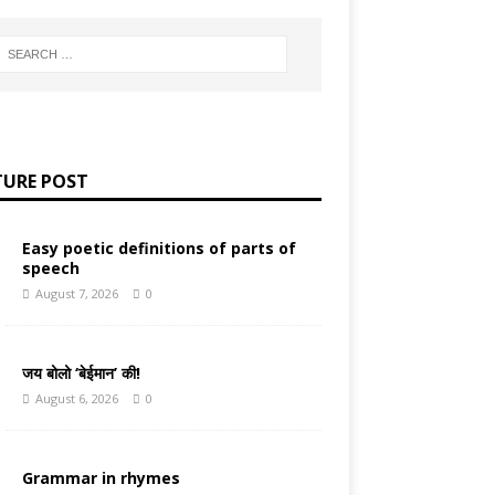
TURE POST
Easy poetic definitions of parts of
speech
August 7, 2026
0
जय बोलो ‘बेईमान’ की!
August 6, 2026
0
Grammar in rhymes