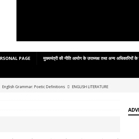
ERSONAL PAGE
मुख्यमंत्री की नीति आयोग के उपाध्यक्ष तथा अन्य अधिकारियों के
]
English Grammar: Poetic Definitions
ENGLISH LITERATURE
]
Poetic Grammar: Learning English Through Rhyme Introduction
RATURE
ADV
]
Easy poetic definitions of parts of speech
ENGLISH