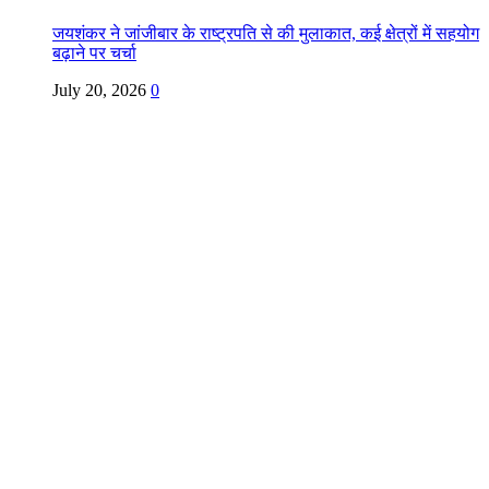
जयशंकर ने जांजीबार के राष्ट्रपति से की मुलाकात, कई क्षेत्रों में सहयोग
बढ़ाने पर चर्चा
July 20, 2026
0
Copyright @ Indian Voice 24
L.O.C. (League Of Citizens)
Designed By:
Infinity Ventures (India) Pvt Ltd