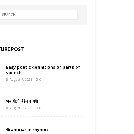
TURE POST
Easy poetic definitions of parts of
speech
August 7, 2026
0
जय बोलो ‘बेईमान’ की!
August 6, 2026
0
Grammar in rhymes