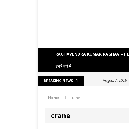
RAGHAVENDRA KUMAR RAGHAV – P
हमारे बारे में
[ August 7, 2026 
BREAKING NEWS
LITERATURE
Home
crane
[ August 6, 2026 
[ August 5, 2026 
crane
[ August 4, 2026 