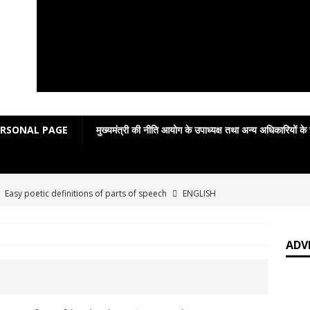
ERSONAL PAGE
मुख्यमंत्री की नीति आयोग के उपाध्यक्ष तथा अन्य अधिकारियों के
]
Easy poetic definitions of parts of speech
ENGLISH
]
जय बोलो ‘बेईमान’ की!
आपकी बात : THINKING MATTER
ADV
]
Grammar in rhymes
ENGLISH LITERATURE
]
English Grammar: Poetic Definitions
ENGLISH LITERATURE