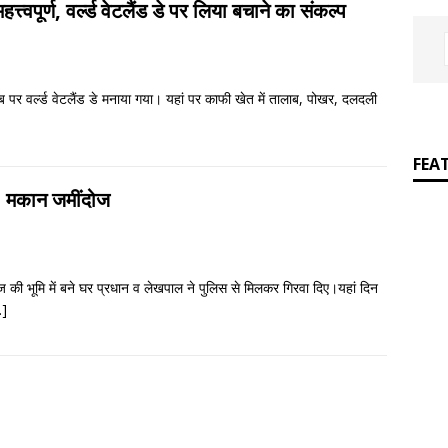
]
Poetic Grammar: Learning English Through Rhyme Introduction
त्त्वपूर्ण, वर्ल्ड वेटलैंड डे पर लिया बचाने का संकल्प
RATURE
 पर वर्ल्ड वेटलैंड डे मनाया गया। यहां पर काफी खेत में तालाब, पोखर, दलदली
FEA
, मकान जमींदोज
ज की भूमि में बने घर प्रधान व लेखपाल ने पुलिस से मिलकर गिरवा दिए।यहां दिन
…]