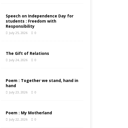
Speech on Independence Day for
students : Freedom with
Responsibility
July 25, 2026
0
The Gift of Relations
July 24, 2026
0
Poem : Together we stand, hand in
hand
July 23, 2026
0
Poem : My Motherland
July 22, 2026
0