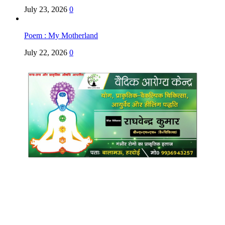
July 23, 2026
0
Poem : My Motherland
July 22, 2026
0
Copyright @ Indian Voice 24
L.O.C. (League Of Citizens)
Designed By:
Infinity Ventures (India) Pvt Ltd