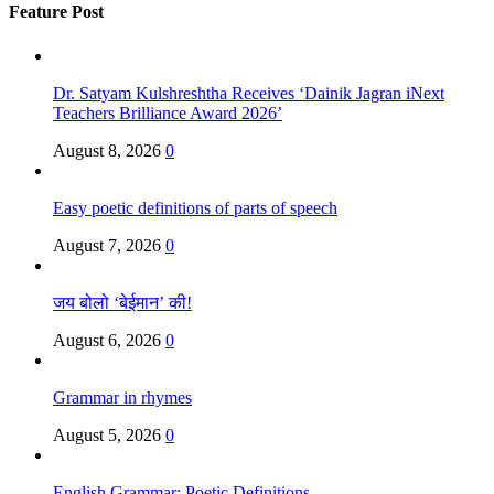
Feature Post
Dr. Satyam Kulshreshtha Receives ‘Dainik Jagran iNext
Teachers Brilliance Award 2026’
August 8, 2026
0
Easy poetic definitions of parts of speech
August 7, 2026
0
जय बोलो ‘बेईमान’ की!
August 6, 2026
0
Grammar in rhymes
August 5, 2026
0
English Grammar: Poetic Definitions