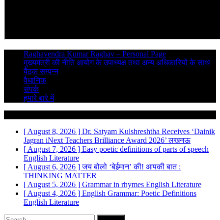
Raghavendra Kumar Raghav – Personal Page
मुख्यमंत्री की नीति आयोग के उपाध्यक्ष तथा अन्य अधिकारियों के साथ
बैठक सम्पन्न
वैधानिक
संपर्क
हमारे बारे में
Breaking News
[ August 8, 2026 ]
Dr. Satyam Kulshreshtha Receives ‘Dainik
Jagran iNext Teachers Brilliance Award 2026’
लखनऊ
[ August 7, 2026 ]
Easy poetic definitions of parts of speech
English Literature
[ August 6, 2026 ]
जय बोलो ‘बेईमान’ की!
आपकी बात :
THINKING MATTER
[ August 5, 2026 ]
Grammar in rhymes
English Literature
[ August 4, 2026 ]
English Grammar: Poetic Definitions
English Literature
Search