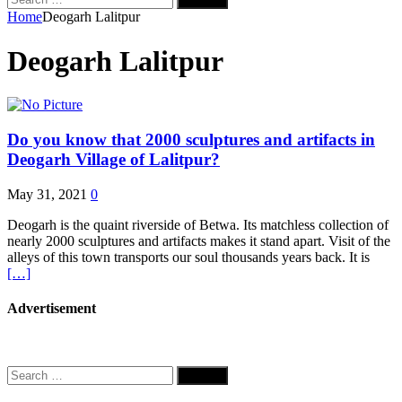
for:
Home
Deogarh Lalitpur
Deogarh Lalitpur
Do you know that 2000 sculptures and artifacts in
Deogarh Village of Lalitpur?
May 31, 2021
0
Deogarh is the quaint riverside of Betwa. Its matchless collection of
nearly 2000 sculptures and artifacts makes it stand apart. Visit of the
alleys of this town transports our soul thousands years back. It is
[…]
Advertisement
Search
for: