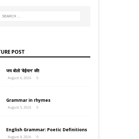
TURE POST
जय बोलो ‘बेईमान’ की!
August 6, 2026
0
Grammar in rhymes
August 5, 2026
0
English Grammar: Poetic Definitions
August 4, 2026
0