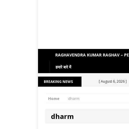
RAGHAVENDRA KUMAR RAGHAV – P
हमारे बारे में
[ August 6, 2026 ]
BREAKING NEWS
[ August 5, 2026 ]
Home
dharm
[ August 4, 2026 ]
[ August 3, 2026 ]
dharm
ENGLISH LITERATU