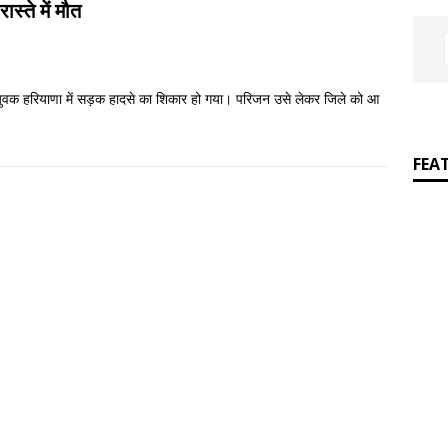
R
स्ते में मौत
]
“टण्डन जी ‘हिन्दी’ मे भारत की मिट्टी की सुगन्ध महसूस करते थे”– आचार्य पं० पृथ्वीनाथ
वासी युवक हरियाणा में सड़क हादसे का शिकार हो गया। परिजन उसे लेकर जिले को आ
FEA