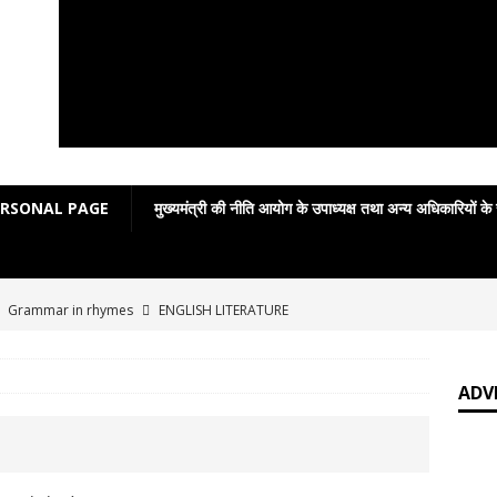
ERSONAL PAGE
मुख्यमंत्री की नीति आयोग के उपाध्यक्ष तथा अन्य अधिकारियों के
]
Grammar in rhymes
ENGLISH LITERATURE
]
English Grammar: Poetic Definitions
ENGLISH LITERATURE
]
Poetic Grammar: Learning English Through Rhyme Introduction
ADV
RATURE
]
प्रेमचंद पुस्तकालय में सजाकर रखे जाने वाले साहित्यकार नहीं
आपकी बात :