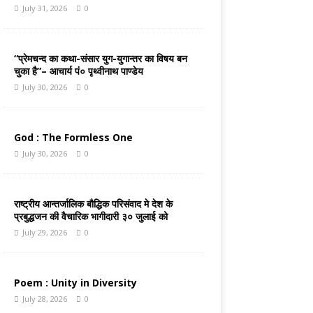
July 31, 2026
0
“प्रेमचन्द का कथा-संसार युग-युगान्तर का विषय बन
चुका है”– आचार्य पं० पृथ्वीनाथ पाण्डेय
July 30, 2026
0
God : The Formless One
July 30, 2026
0
राष्ट्रीय आन्तर्जालिक बौद्धिक परिसंवाद मे देश के
प्रबुद्धजन की वैचारिक भागीदारी ३० जुलाई को
July 29, 2026
0
Poem : Unity in Diversity
July 28, 2026
0