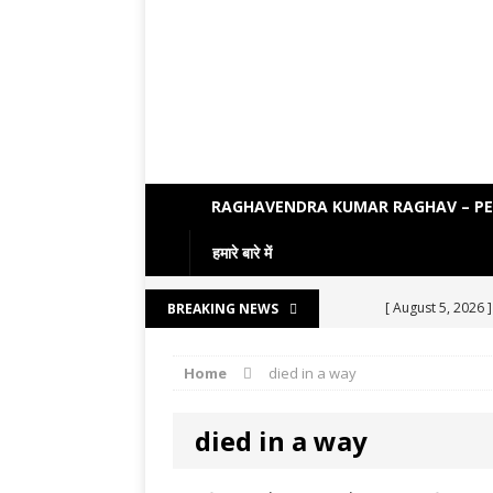
RAGHAVENDRA KUMAR RAGHAV – P
हमारे बारे में
[ August 5, 2026 
BREAKING NEWS
[ August 4, 2026 
Home
died in a way
[ August 3, 2026 
ENGLISH LITE
died in a way
[ August 2, 2026 