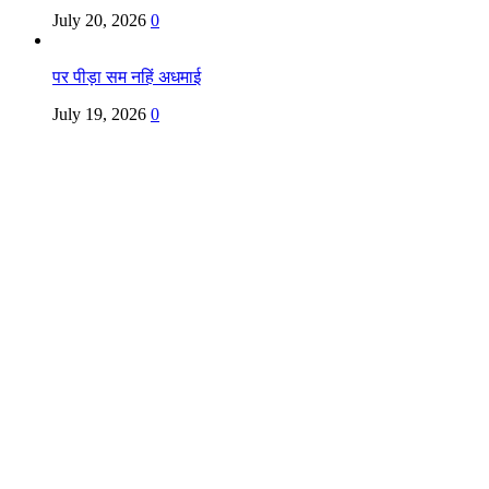
July 20, 2026
0
पर पीड़ा सम नहिं अधमाई
July 19, 2026
0
Copyright @ Indian Voice 24
L.O.C. (League Of Citizens)
Designed By:
Infinity Ventures (India) Pvt Ltd