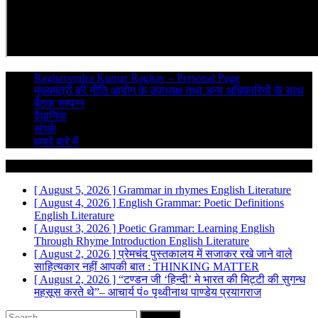
Raghavendra Kumar Raghav – Personal Page
मुख्यमंत्री की नीति आयोग के उपाध्यक्ष तथा अन्य अधिकारियों के साथ
बैठक सम्पन्न
वैधानिक
संपर्क
हमारे बारे में
Breaking News
[ August 5, 2026 ]
Grammar in rhymes
English Literature
[ August 4, 2026 ]
English Grammar: Poetic Definitions
English Literature
[ August 3, 2026 ]
Poetic Grammar: Learning English
Through Rhyme Introduction
English Literature
[ August 2, 2026 ]
प्रेमचंद पुस्तकालय में सजाकर रखे जाने वाले
साहित्यकार नहीं
आपकी बात : THINKING MATTER
[ August 2, 2026 ]
“टण्डन जी ‘हिन्दी’ मे भारत की मिट्टी की सुगन्ध
महसूस करते थे”– आचार्य पं० पृथ्वीनाथ पाण्डेय
प्रयागराज
Search