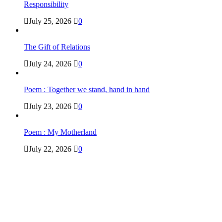
Responsibility
July 25, 2026
0
The Gift of Relations
July 24, 2026
0
Poem : Together we stand, hand in hand
July 23, 2026
0
Poem : My Motherland
July 22, 2026
0
Copyright @ Indian Voice 24
L.O.C. (League Of Citizens)
Designed By:
Infinity Ventures (India) Pvt Ltd