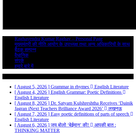
Raghavendra Kumar Raghav – Personal Page
मुख्यमंत्री की नीति आयोग के उपाध्यक्ष तथा अन्य अधिकारियों के साथ
बैठक सम्पन्न
वैधानिक
संपर्क
हमारे बारे में
Breaking News
[ August 5, 2026 ]
Grammar in rhymes
English Literature
[ August 4, 2026 ]
English Grammar: Poetic Definitions
English Literature
[ August 8, 2026 ]
Dr. Satyam Kulshreshtha Receives ‘Dainik
Jagran iNext Teachers Brilliance Award 2026’
लखनऊ
[ August 7, 2026 ]
Easy poetic definitions of parts of speech
English Literature
[ August 6, 2026 ]
जय बोलो ‘बेईमान’ की!
आपकी बात :
THINKING MATTER