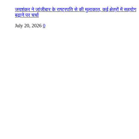
जयशंकर ने जांजीबार के राष्ट्रपति से की मुलाकात, कई क्षेत्रों में सहयोग
बढ़ाने पर चर्चा
July 20, 2026
0
Copyright @ Indian Voice 24
L.O.C. (League Of Citizens)
Designed By:
Infinity Ventures (India) Pvt Ltd