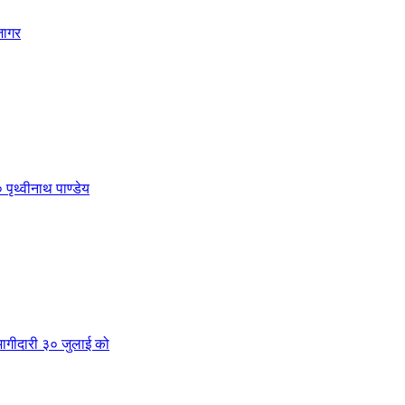
जागर
 पृथ्वीनाथ पाण्डेय
क भागीदारी ३० जुलाई को