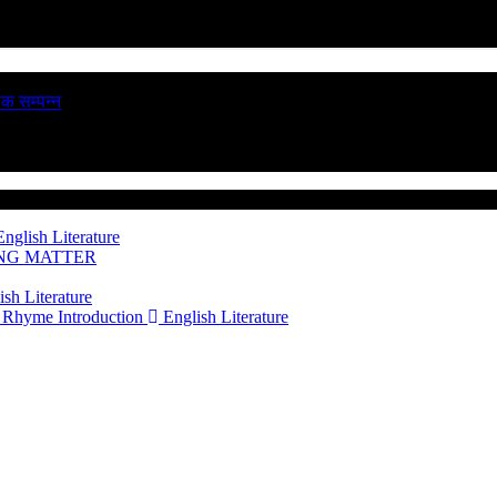
ठक सम्पन्न
nglish Literature
ING MATTER
sh Literature
 Rhyme Introduction
English Literature