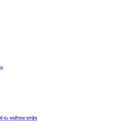
on
 पं० पृथ्वीनाथ पाण्डेय