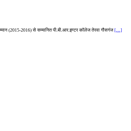
षक सम्मान (2015-2016) से सम्मानित पी.बी.आर.इण्टर कॉलेज तेरवा गौसगंज
[…]