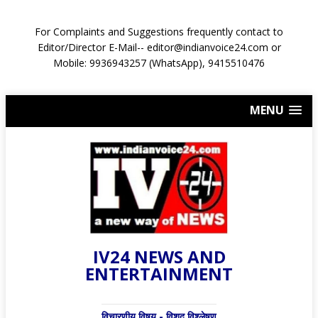
For Complaints and Suggestions frequently contact to
Editor/Director E-Mail-- editor@indianvoice24.com or
Mobile: 9936943257 (WhatsApp), 9415510476
MENU
IV24 NEWS AND
ENTERTAINMENT
विचारणीय विषय - विशद् विश्लेषण