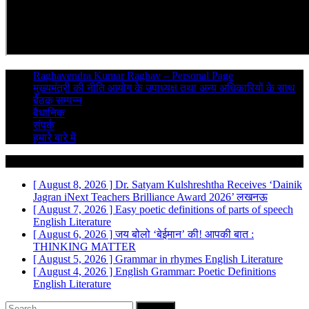
Raghavendra Kumar Raghav – Personal Page
मुख्यमंत्री की नीति आयोग के उपाध्यक्ष तथा अन्य अधिकारियों के साथ
बैठक सम्पन्न
वैधानिक
संपर्क
हमारे बारे में
Breaking News
[ August 8, 2026 ]
Dr. Satyam Kulshreshtha Receives ‘Dainik
Jagran iNext Teachers Brilliance Award 2026’
लखनऊ
[ August 7, 2026 ]
Easy poetic definitions of parts of speech
English Literature
[ August 6, 2026 ]
जय बोलो ‘बेईमान’ की!
आपकी बात :
THINKING MATTER
[ August 5, 2026 ]
Grammar in rhymes
English Literature
[ August 4, 2026 ]
English Grammar: Poetic Definitions
English Literature
Search