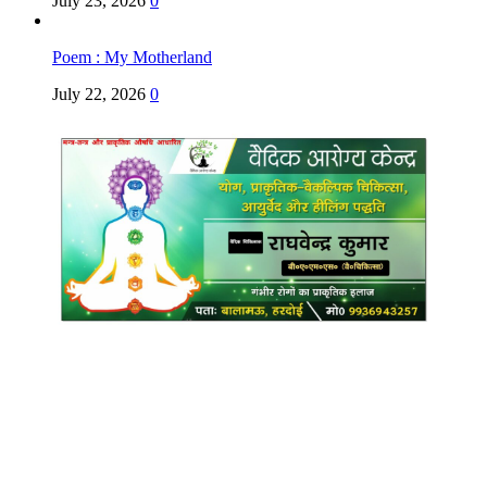
July 23, 2026
0
Poem : My Motherland
July 22, 2026
0
Copyright @ Indian Voice 24
L.O.C. (League Of Citizens)
Designed By:
Infinity Ventures (India) Pvt Ltd