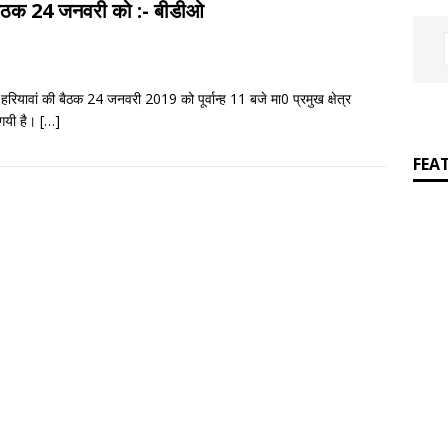
R
की बैठक 24 जनवरी को :- बीडीओ
]
“टण्डन जी ‘हिन्दी’ मे भारत की मिट्टी की सुगन्ध महसूस करते थे”– आचार्य पं० पृथ्वीनाथ
 हरियावां की बैठक 24 जनवरी 2019 को पूर्वान्ह 11 बजे मा0 प्रमुख क्षेत्र
 गयी है।
[…]
FEA