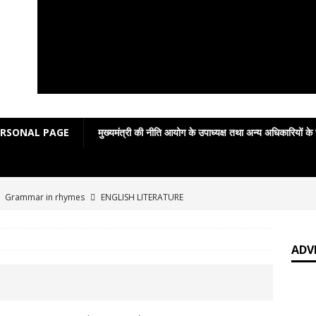
ERSONAL PAGE
मुख्यमंत्री की नीति आयोग के उपाध्यक्ष तथा अन्य अधिकारियों के
]
Grammar in rhymes
ENGLISH LITERATURE
]
English Grammar: Poetic Definitions
ENGLISH LITERATURE
]
Poetic Grammar: Learning English Through Rhyme Introduction
ADV
RATURE
]
प्रेमचंद पुस्तकालय में सजाकर रखे जाने वाले साहित्यकार नहीं
आपकी बात :