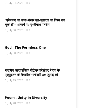
July 31, 2026
0
“प्रेमचन्द का कथा-संसार युग-युगान्तर का विषय बन
चुका है”– आचार्य पं० पृथ्वीनाथ पाण्डेय
July 30, 2026
0
God : The Formless One
July 30, 2026
0
राष्ट्रीय आन्तर्जालिक बौद्धिक परिसंवाद मे देश के
प्रबुद्धजन की वैचारिक भागीदारी ३० जुलाई को
July 29, 2026
0
Poem : Unity in Diversity
July 28, 2026
0