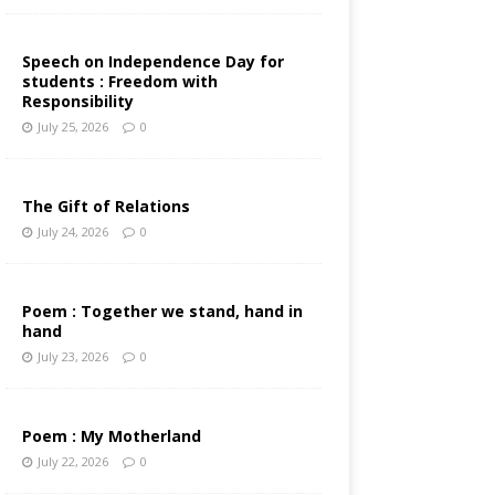
Speech on Independence Day for
students : Freedom with
Responsibility
July 25, 2026
0
The Gift of Relations
July 24, 2026
0
Poem : Together we stand, hand in
hand
July 23, 2026
0
Poem : My Motherland
July 22, 2026
0