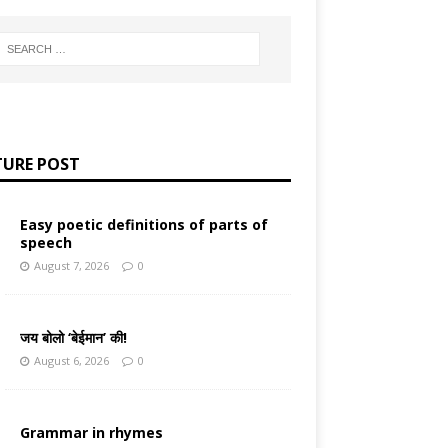
TURE POST
Easy poetic definitions of parts of
speech
August 7, 2026
0
जय बोलो ‘बेईमान’ की!
August 6, 2026
0
Grammar in rhymes