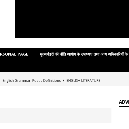
ERSONAL PAGE
मुख्यमंत्री की नीति आयोग के उपाध्यक्ष तथा अन्य अधिकारियों के
]
English Grammar: Poetic Definitions
ENGLISH LITERATURE
]
Poetic Grammar: Learning English Through Rhyme Introduction
RATURE
ADV
]
Easy poetic definitions of parts of speech
ENGLISH