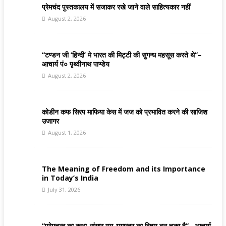
प्रेमचंद पुस्तकालय में सजाकर रखे जाने वाले साहित्यकार नहीं
August 2, 2026
“टण्डन जी ‘हिन्दी’ मे भारत की मिट्टी की सुगन्ध महसूस करते थे”–
आचार्य पं० पृथ्वीनाथ पाण्डेय
August 2, 2026
कोडीन कफ सिरप माफिया केस में जज को प्रभावित करने की साजिश
उजागर
August 1, 2026
The Meaning of Freedom and its Importance
in Today’s India
July 31, 2026
“प्रेमचन्द का कथा-संसार युग-युगान्तर का विषय बन चुका है”– आचार्य