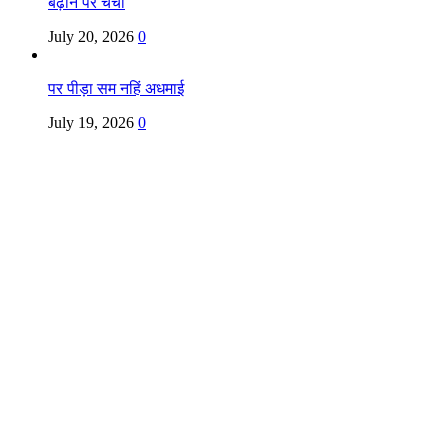
बढ़ाने पर चर्चा
July 20, 2026
0
पर पीड़ा सम नहिं अधमाई
July 19, 2026
0
Copyright @ Indian Voice 24
L.O.C. (League Of Citizens)
Designed By:
Infinity Ventures (India) Pvt Ltd