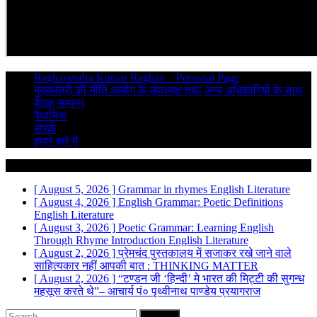
Raghavendra Kumar Raghav – Personal Page
मुख्यमंत्री की नीति आयोग के उपाध्यक्ष तथा अन्य अधिकारियों के साथ
बैठक सम्पन्न
वैधानिक
संपर्क
हमारे बारे में
Breaking News
[ August 5, 2026 ]
Grammar in rhymes
English Literature
[ August 4, 2026 ]
English Grammar: Poetic Definitions
English Literature
[ August 3, 2026 ]
Poetic Grammar: Learning English
Through Rhyme Introduction
English Literature
[ August 2, 2026 ]
प्रेमचंद पुस्तकालय में सजाकर रखे जाने वाले
साहित्यकार नहीं
आपकी बात : THINKING MATTER
[ August 2, 2026 ]
“टण्डन जी ‘हिन्दी’ मे भारत की मिट्टी की सुगन्ध
महसूस करते थे”– आचार्य पं० पृथ्वीनाथ पाण्डेय
प्रयागराज
Search