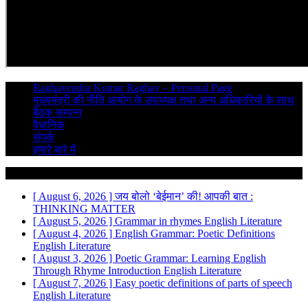
Raghavendra Kumar Raghav – Personal Page
मुख्यमंत्री की नीति आयोग के उपाध्यक्ष तथा अन्य अधिकारियों के साथ
बैठक सम्पन्न
वैधानिक
संपर्क
हमारे बारे में
Breaking News
[ August 6, 2026 ]
जय बोलो ‘बेईमान’ की!
आपकी बात :
THINKING MATTER
[ August 5, 2026 ]
Grammar in rhymes
English Literature
[ August 4, 2026 ]
English Grammar: Poetic Definitions
English Literature
[ August 3, 2026 ]
Poetic Grammar: Learning English
Through Rhyme Introduction
English Literature
[ August 7, 2026 ]
Easy poetic definitions of parts of speech
English Literature