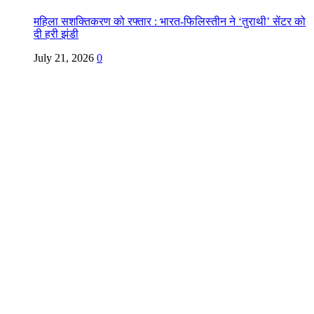
महिला सशक्तिकरण को रफ्तार : भारत-फिलिस्तीन ने ‘तुराथी’ सेंटर को
दी हरी झंडी
July 21, 2026
0
Copyright @ Indian Voice 24
L.O.C. (League Of Citizens)
Designed By:
Infinity Ventures (India) Pvt Ltd