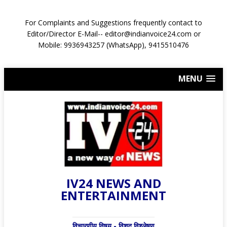
For Complaints and Suggestions frequently contact to
Editor/Director E-Mail-- editor@indianvoice24.com or
Mobile: 9936943257 (WhatsApp), 9415510476
MENU
IV24 NEWS AND
ENTERTAINMENT
विचारणीय विषय - विशद् विश्लेषण