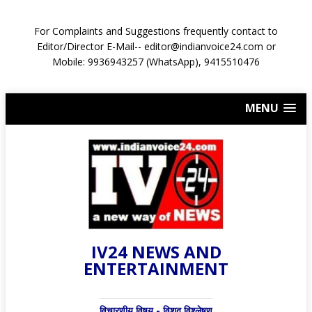
For Complaints and Suggestions frequently contact to
Editor/Director E-Mail-- editor@indianvoice24.com or
Mobile: 9936943257 (WhatsApp), 9415510476
MENU
IV24 NEWS AND
ENTERTAINMENT
विचारणीय विषय - विशद् विश्लेषण