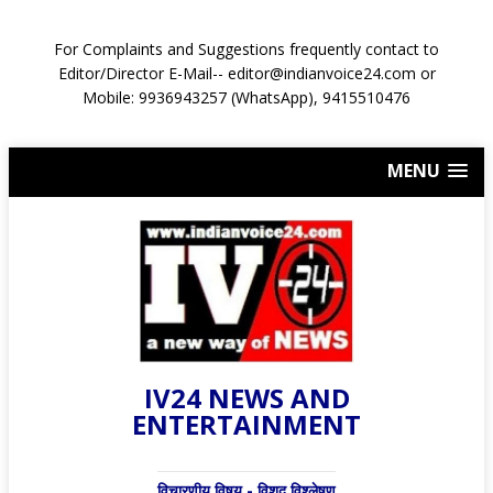
For Complaints and Suggestions frequently contact to
Editor/Director E-Mail-- editor@indianvoice24.com or
Mobile: 9936943257 (WhatsApp), 9415510476
MENU
IV24 NEWS AND
ENTERTAINMENT
विचारणीय विषय - विशद् विश्लेषण