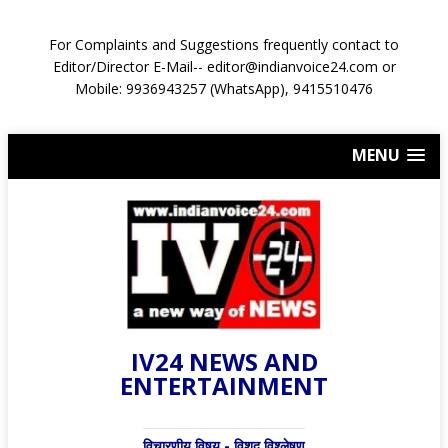
For Complaints and Suggestions frequently contact to
Editor/Director E-Mail-- editor@indianvoice24.com or
Mobile: 9936943257 (WhatsApp), 9415510476
MENU
IV24 NEWS AND
ENTERTAINMENT
विचारणीय विषय - विशद् विश्लेषण