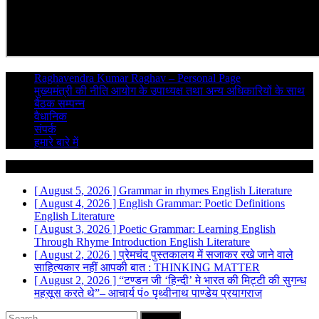
Raghavendra Kumar Raghav – Personal Page
मुख्यमंत्री की नीति आयोग के उपाध्यक्ष तथा अन्य अधिकारियों के साथ
बैठक सम्पन्न
वैधानिक
संपर्क
हमारे बारे में
Breaking News
[ August 5, 2026 ]
Grammar in rhymes
English Literature
[ August 4, 2026 ]
English Grammar: Poetic Definitions
English Literature
[ August 3, 2026 ]
Poetic Grammar: Learning English
Through Rhyme Introduction
English Literature
[ August 2, 2026 ]
प्रेमचंद पुस्तकालय में सजाकर रखे जाने वाले
साहित्यकार नहीं
आपकी बात : THINKING MATTER
[ August 2, 2026 ]
“टण्डन जी ‘हिन्दी’ मे भारत की मिट्टी की सुगन्ध
महसूस करते थे”– आचार्य पं० पृथ्वीनाथ पाण्डेय
प्रयागराज
Search