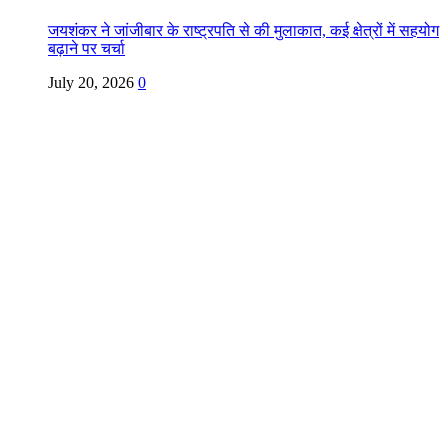
जयशंकर ने जांजीबार के राष्ट्रपति से की मुलाकात, कई क्षेत्रों में सहयोग
बढ़ाने पर चर्चा
July 20, 2026
0
Copyright @ Indian Voice 24
L.O.C. (League Of Citizens)
Designed By:
Infinity Ventures (India) Pvt Ltd