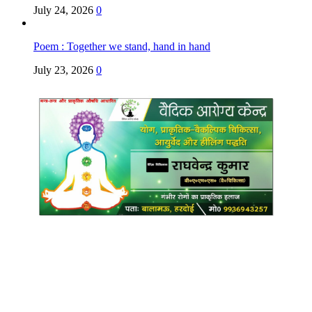
July 24, 2026
0
Poem : Together we stand, hand in hand
July 23, 2026
0
Copyright @ Indian Voice 24
L.O.C. (League Of Citizens)
Designed By:
Infinity Ventures (India) Pvt Ltd