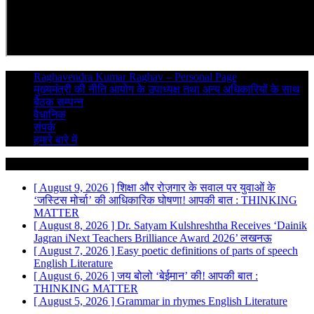
Raghavendra Kumar Raghav – Personal Page
मुख्यमंत्री की नीति आयोग के उपाध्यक्ष तथा अन्य अधिकारियों के साथ
बैठक सम्पन्न
वैधानिक
संपर्क
हमारे बारे में
Breaking News
[ August 9, 2026 ]
शिक्षा और रोज़गार के सवाल पर युवाओं के
‘जस्टिस मोर्चा’ की आधिकारिक घोषणा!
आपकी बात : THINKING
MATTER
[ August 8, 2026 ]
Dr. Satyam Kulshreshtha Receives ‘Dainik
Jagran iNext Teachers Brilliance Award 2026’
लखनऊ
[ August 7, 2026 ]
Easy poetic definitions of parts of speech
English Literature
[ August 6, 2026 ]
जय बोलो ‘बेईमान’ की!
आपकी बात :
THINKING MATTER
[ August 5, 2026 ]
Grammar in rhymes
English Literature