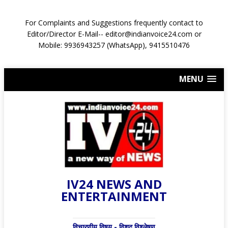
For Complaints and Suggestions frequently contact to
Editor/Director E-Mail-- editor@indianvoice24.com or
Mobile: 9936943257 (WhatsApp), 9415510476
MENU
IV24 NEWS AND
ENTERTAINMENT
विचारणीय विषय - विशद् विश्लेषण