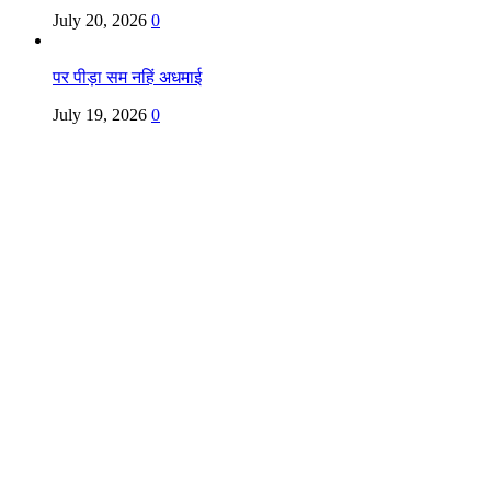
July 20, 2026
0
पर पीड़ा सम नहिं अधमाई
July 19, 2026
0
Copyright @ Indian Voice 24
L.O.C. (League Of Citizens)
Designed By:
Infinity Ventures (India) Pvt Ltd