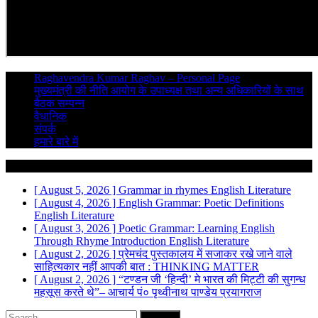
Raghavendra Kumar Raghav – Personal Page
मुख्यमंत्री की नीति आयोग के उपाध्यक्ष तथा अन्य अधिकारियों के साथ
बैठक सम्पन्न
वैधानिक
संपर्क
हमारे बारे में
Breaking News
[ August 5, 2026 ]
Grammar in rhymes
English Literature
[ August 4, 2026 ]
English Grammar: Poetic Definitions
English Literature
[ August 3, 2026 ]
Poetic Grammar: Learning English
Through Rhyme Introduction
English Literature
[ August 2, 2026 ]
प्रेमचंद पुस्तकालय में सजाकर रखे जाने वाले
साहित्यकार नहीं
आपकी बात : THINKING MATTER
[ August 2, 2026 ]
“टण्डन जी ‘हिन्दी’ मे भारत की मिट्टी की सुगन्ध
महसूस करते थे”– आचार्य पं० पृथ्वीनाथ पाण्डेय
प्रयागराज
Search