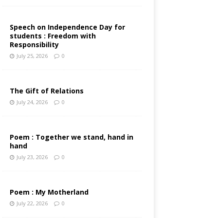
Speech on Independence Day for
students : Freedom with
Responsibility
July 25, 2026
0
The Gift of Relations
July 24, 2026
0
Poem : Together we stand, hand in
hand
July 23, 2026
0
Poem : My Motherland
July 22, 2026
0