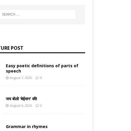
TURE POST
Easy poetic definitions of parts of
speech
August 7, 2026
0
जय बोलो ‘बेईमान’ की!
August 6, 2026
0
Grammar in rhymes