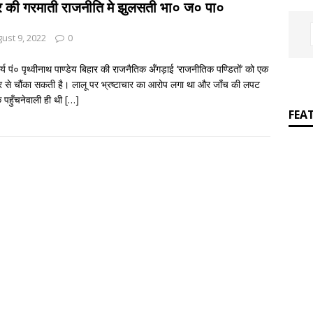
]
जय बोलो ‘बेईमान’ की!
आपकी बात : THINKING MATTER
र की गरमाती राजनीति मे झुलसती भा० ज० पा०
]
Grammar in rhymes
ENGLISH LITERATURE
ust 9, 2022
0
्य पं० पृथ्वीनाथ पाण्डेय बिहार की राजनैतिक अँगड़ाई ‘राजनीतिक पण्डितों’ को एक
र से चौंका सकती है। लालू पर भ्रष्टाचार का आरोप लगा था और जाँच की लपट
पहुँचनेवाली ही थी
[…]
FEA