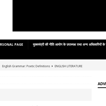
ERSONAL PAGE
मुख्यमंत्री की नीति आयोग के उपाध्यक्ष तथा अन्य अधिकारियों के
]
English Grammar: Poetic Definitions
ENGLISH LITERATURE
]
Poetic Grammar: Learning English Through Rhyme Introduction
RATURE
ADV
]
Easy poetic definitions of parts of speech
ENGLISH