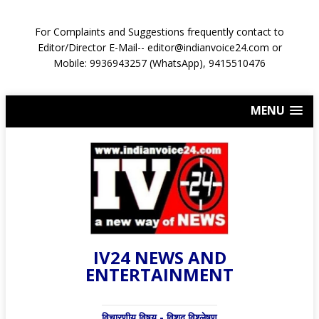
For Complaints and Suggestions frequently contact to
Editor/Director E-Mail-- editor@indianvoice24.com or
Mobile: 9936943257 (WhatsApp), 9415510476
MENU
IV24 NEWS AND
ENTERTAINMENT
विचारणीय विषय - विशद् विश्लेषण