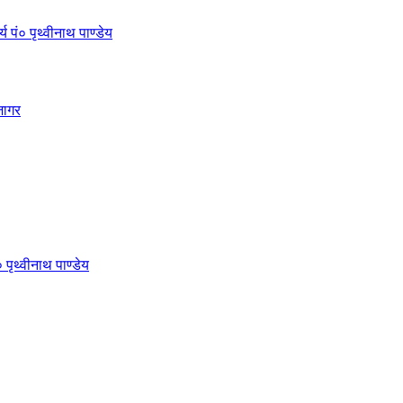
 पं० पृथ्वीनाथ पाण्डेय
जागर
 पृथ्वीनाथ पाण्डेय