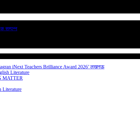
ठक सम्पन्न
Jagran iNext Teachers Brilliance Award 2026’
लखनऊ
lish Literature
NG MATTER
 Literature