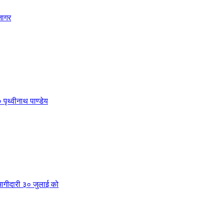
जागर
 पृथ्वीनाथ पाण्डेय
क भागीदारी ३० जुलाई को