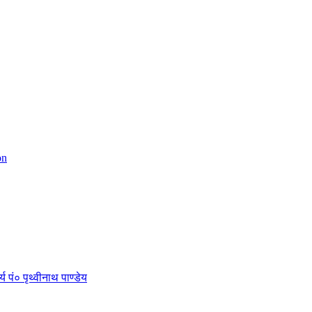
on
 पं० पृथ्वीनाथ पाण्डेय