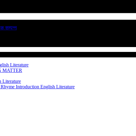
ठक सम्पन्न
lish Literature
NG MATTER
 Literature
 Rhyme Introduction
English Literature