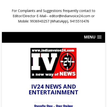
For Complaints and Suggestions frequently contact to
Editor/Director E-Mail-- editor@indianvoice24.com or
Mobile: 9936943257 (WhatsApp), 9415510476
MENU
IV24 NEWS AND
ENTERTAINMENT
विचारणीय विषय - विशद् विश्लेषण