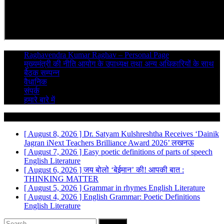
Raghavendra Kumar Raghav – Personal Page
मुख्यमंत्री की नीति आयोग के उपाध्यक्ष तथा अन्य अधिकारियों के साथ
बैठक सम्पन्न
वैधानिक
संपर्क
हमारे बारे में
Breaking News
[ August 8, 2026 ]
Dr. Satyam Kulshreshtha Receives ‘Dainik
Jagran iNext Teachers Brilliance Award 2026’
लखनऊ
[ August 7, 2026 ]
Easy poetic definitions of parts of speech
English Literature
[ August 6, 2026 ]
जय बोलो ‘बेईमान’ की!
आपकी बात :
THINKING MATTER
[ August 5, 2026 ]
Grammar in rhymes
English Literature
[ August 4, 2026 ]
English Grammar: Poetic Definitions
English Literature
Search