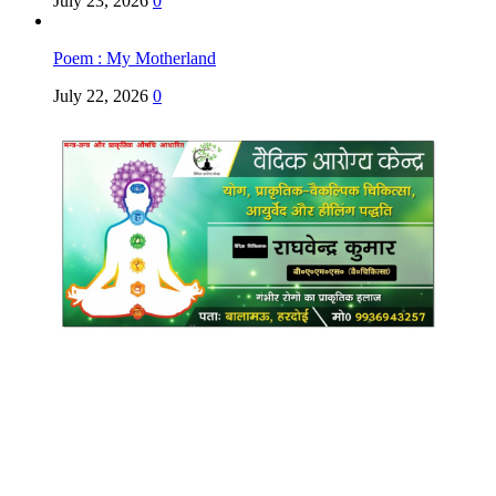
July 23, 2026
0
Poem : My Motherland
July 22, 2026
0
Copyright @ Indian Voice 24
L.O.C. (League Of Citizens)
Designed By:
Infinity Ventures (India) Pvt Ltd