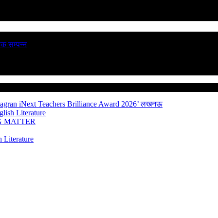
ठक सम्पन्न
Jagran iNext Teachers Brilliance Award 2026’
लखनऊ
lish Literature
NG MATTER
 Literature