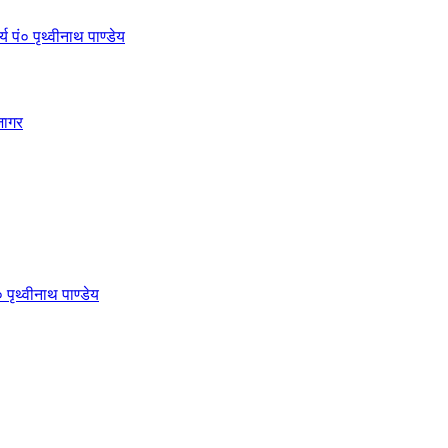
 पं० पृथ्वीनाथ पाण्डेय
जागर
 पृथ्वीनाथ पाण्डेय