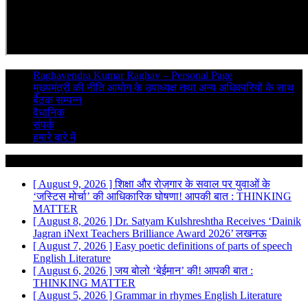
Raghavendra Kumar Raghav – Personal Page
मुख्यमंत्री की नीति आयोग के उपाध्यक्ष तथा अन्य अधिकारियों के साथ
बैठक सम्पन्न
वैधानिक
संपर्क
हमारे बारे में
Breaking News
[ August 9, 2026 ]
शिक्षा और रोज़गार के सवाल पर युवाओं के
‘जस्टिस मोर्चा’ की आधिकारिक घोषणा!
आपकी बात : THINKING
MATTER
[ August 8, 2026 ]
Dr. Satyam Kulshreshtha Receives ‘Dainik
Jagran iNext Teachers Brilliance Award 2026’
लखनऊ
[ August 7, 2026 ]
Easy poetic definitions of parts of speech
English Literature
[ August 6, 2026 ]
जय बोलो ‘बेईमान’ की!
आपकी बात :
THINKING MATTER
[ August 5, 2026 ]
Grammar in rhymes
English Literature