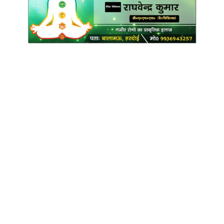
Copyright @ Indian Voice 24
L.O.C. (League Of Citizens)
Designed By:
Infinity Ventures (India) Pvt Ltd