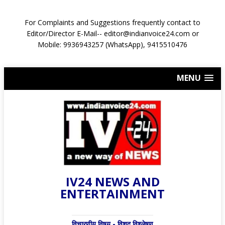
For Complaints and Suggestions frequently contact to
Editor/Director E-Mail-- editor@indianvoice24.com or
Mobile: 9936943257 (WhatsApp), 9415510476
MENU
IV24 NEWS AND
ENTERTAINMENT
विचारणीय विषय - विशद् विश्लेषण