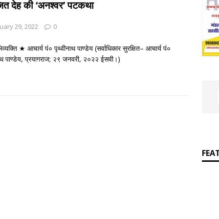
RATURE
ित देह की ‘अनश्वर’ पटकथा
]
प्रेमचंद पुस्तकालय में सजाकर रखे जाने वाले साहित्यकार नहीं
आपकी बात :
uary 29, 2022
0
ER
्यक्ति ★ आचार्य पं० पृथ्वीनाथ पाण्डेय (सर्वाधिकार सुरक्षित– आचार्य पं०
नाथ पाण्डेय, प्रयागराज; २९ जनवरी, २०२२ ईसवी।)
FEA