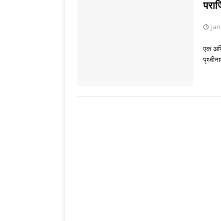
ENGLISH LITE
पराज
[ August 2, 2026 
Jan
THINKING MATT
एक अभिव
पृथ्वी