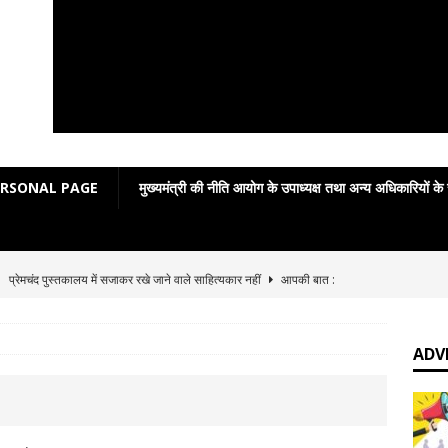
ERSONAL PAGE
मुख्यमंत्री की नीति आयोग के उपाध्यक्ष तथा अन्य अधिकारियों के
]
“टण्डन जी ‘हिन्दी’ मे भारत की मिट्टी की सुगन्ध महसूस करते थे”– आचार्य पं० पृथ्वीनाथ
]
Grammar in rhymes
ENGLISH LITERATURE
ADV
]
English Grammar: Poetic Definitions
ENGLISH LITERATURE
]
Poetic Grammar: Learning English Through Rhyme Introduction