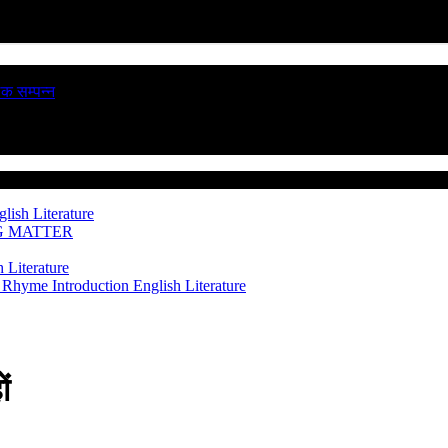
ठक सम्पन्न
lish Literature
NG MATTER
 Literature
 Rhyme Introduction
English Literature
ं