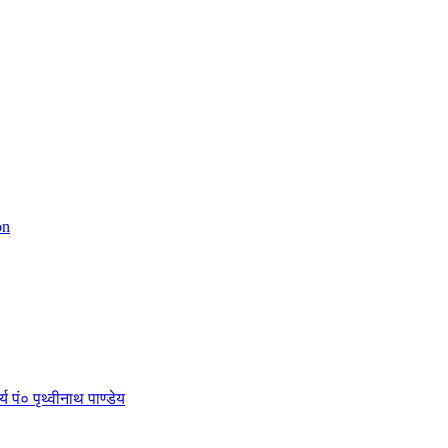
on
 पं० पृथ्वीनाथ पाण्डेय