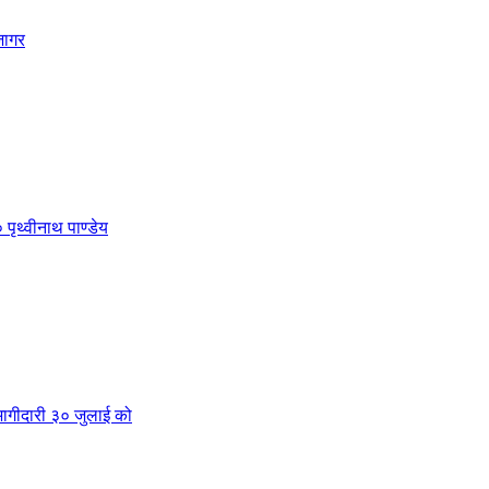
जागर
 पृथ्वीनाथ पाण्डेय
क भागीदारी ३० जुलाई को