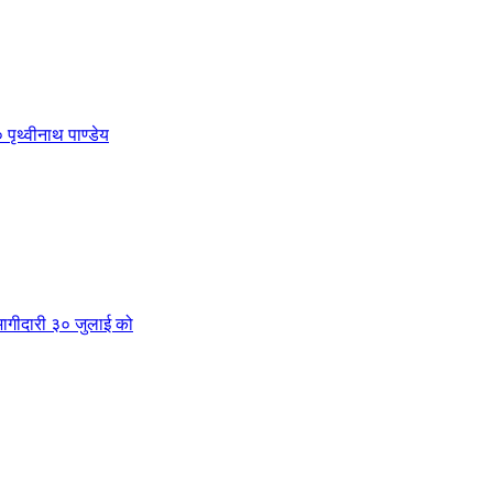
 पृथ्वीनाथ पाण्डेय
क भागीदारी ३० जुलाई को