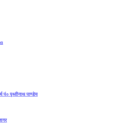
on
 पं० पृथ्वीनाथ पाण्डेय
जागर