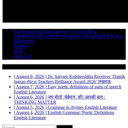
Raghavendra Kumar Raghav – Personal Page
मुख्यमंत्री की नीति आयोग के उपाध्यक्ष तथा अन्य अधिकारियों के साथ
बैठक सम्पन्न
वैधानिक
संपर्क
हमारे बारे में
Breaking News
[ August 8, 2026 ]
Dr. Satyam Kulshreshtha Receives ‘Dainik
Jagran iNext Teachers Brilliance Award 2026’
लखनऊ
[ August 7, 2026 ]
Easy poetic definitions of parts of speech
English Literature
[ August 6, 2026 ]
जय बोलो ‘बेईमान’ की!
आपकी बात :
THINKING MATTER
[ August 5, 2026 ]
Grammar in rhymes
English Literature
[ August 4, 2026 ]
English Grammar: Poetic Definitions
English Literature
Search