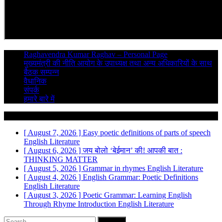
Raghavendra Kumar Raghav – Personal Page
मुख्यमंत्री की नीति आयोग के उपाध्यक्ष तथा अन्य अधिकारियों के साथ
बैठक सम्पन्न
वैधानिक
संपर्क
हमारे बारे में
Breaking News
[ August 7, 2026 ]
Easy poetic definitions of parts of speech
English Literature
[ August 6, 2026 ]
जय बोलो ‘बेईमान’ की!
आपकी बात :
THINKING MATTER
[ August 5, 2026 ]
Grammar in rhymes
English Literature
[ August 4, 2026 ]
English Grammar: Poetic Definitions
English Literature
[ August 3, 2026 ]
Poetic Grammar: Learning English
Through Rhyme Introduction
English Literature
Search