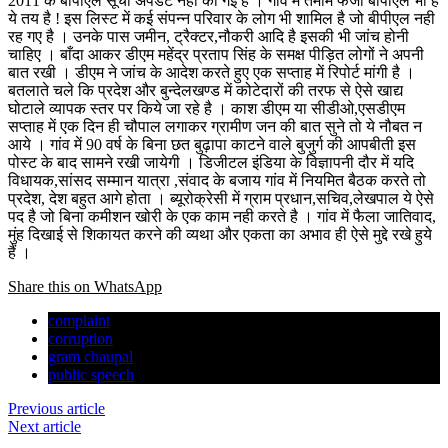
2011 के बीपीएल सूची अपडेट नही की गई है । गाँव में तमाम फर्जी बीपीएल भी है
ये तय है ! इस लिस्ट में कई संपन्न परिवार के लोग भी शामिल है जो बीपीएल नही
रह गए है । उनके पास जमीन, ट्रैक्टर,नौकरी आदि है इसकी भी जांच होनी
चाहिए । बाँदा आकर डीएम महेंद्र प्रताप सिंह के समक्ष पीड़ित लोगों ने अपनी
बात रखी । डीएम ने जांच के आदेश करते हुए एक सप्ताह में रिपोर्ट मांगी है ।
बतलाते चले कि प्रदेश और बुन्देलखण्ड में कोटेदारों की तरफ से ऐसे खाद्य
घोटाले व्यापक स्तर पर किये जा रहे है । काश डीएम या सीडीओ,एसडीएम
सप्ताह में एक दिन ही चौपाल लगाकर ग्रामीण जन की बात सुने तो ये नौबत न
आये । गांव में 90 वर्ष के बिना छत बुढ़ापा काटने वाले बुजुर्ग की आपबीती इस
पोस्ट के बाद सामने रखी जायेगी । डिजीटल इंडिया के विज्ञापनी दौर में यदि
विधायक,सांसद सम्मान यात्रा ,संवाद के बजाय गांव में नियमित बैठक करते तो
प्रदेश, देश बहुत आगे होता । ब्यूरोक्रेसी में ग्राम प्रधान,सचिव,लेखपाल ये ऐसे
पद है जो बिना कमीशन खोरी के एक काम नही करते है । गांव में फैला जातिवाद,
मुंह दिखाई से शिकायत करने की व्यथा और एकता का अभाव ही ऐसे मुद्दे रखे हुये
हैं ।
Share this on WhatsApp
complaint
corruption
gram chaupal
public speech
Previous article
Next article