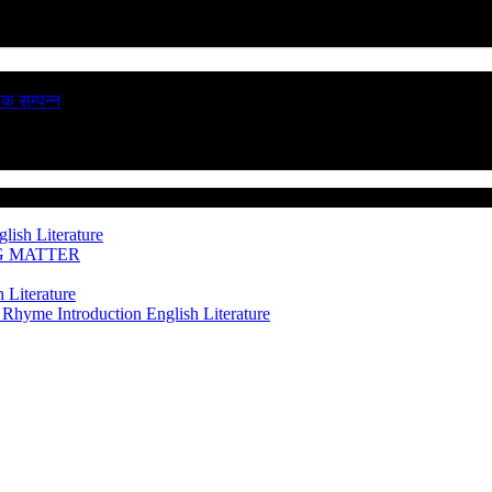
ठक सम्पन्न
lish Literature
NG MATTER
 Literature
 Rhyme Introduction
English Literature