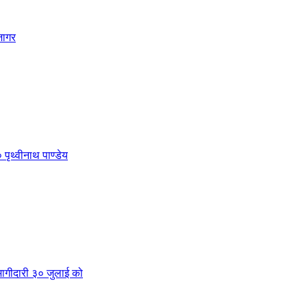
जागर
 पृथ्वीनाथ पाण्डेय
क भागीदारी ३० जुलाई को