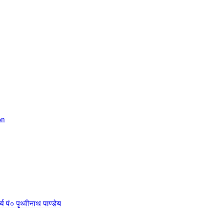
on
 पं० पृथ्वीनाथ पाण्डेय