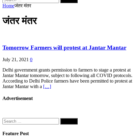
for:
Home
जंतर मंतर
जंतर मंतर
Tomorrow Farmers will protest at Jantar Mantar
July 21, 2021
0
Delhi government grants permission to farmers to stage a protest at
Jantar Mantar tomorrow, subject to following all COVID protocols.
According to Delhi Police farmers have been permitted to protest at
Jantar Mantar with a
[…]
Advertisement
Search
for:
Feature Post