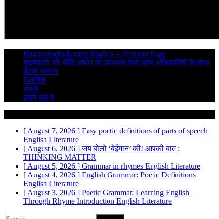
Raghavendra Kumar Raghav – Personal Page
मुख्यमंत्री की नीति आयोग के उपाध्यक्ष तथा अन्य अधिकारियों के साथ
बैठक सम्पन्न
वैधानिक
संपर्क
हमारे बारे में
Breaking News
[ August 7, 2026 ]
Easy poetic definitions of parts of speech
English Literature
[ August 6, 2026 ]
जय बोलो ‘बेईमान’ की!
आपकी बात :
THINKING MATTER
[ August 5, 2026 ]
Grammar in rhymes
English Literature
[ August 4, 2026 ]
English Grammar: Poetic Definitions
English Literature
[ August 3, 2026 ]
Poetic Grammar: Learning English
Through Rhyme Introduction
English Literature
Search