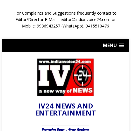
For Complaints and Suggestions frequently contact to
Editor/Director E-Mail-- editor@indianvoice24.com or
Mobile: 9936943257 (WhatsApp), 9415510476
MENU
IV24 NEWS AND
ENTERTAINMENT
विचारणीय विषय - विशद् विश्लेषण