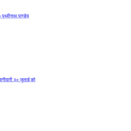
 पृथ्वीनाथ पाण्डेय
क भागीदारी ३० जुलाई को