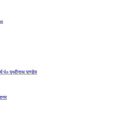
on
 पं० पृथ्वीनाथ पाण्डेय
जागर