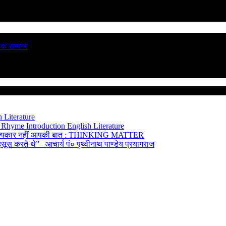
ठक सम्पन्न
 Literature
 Rhyme Introduction
English Literature
त्यकार नहीं
आपकी बात : THINKING MATTER
हसूस करते थे”– आचार्य पं० पृथ्वीनाथ पाण्डेय
प्रयागराज