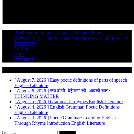
Raghavendra Kumar Raghav – Personal Page
मुख्यमंत्री की नीति आयोग के उपाध्यक्ष तथा अन्य अधिकारियों के साथ
बैठक सम्पन्न
वैधानिक
संपर्क
हमारे बारे में
Breaking News
[ August 7, 2026 ]
Easy poetic definitions of parts of speech
English Literature
[ August 6, 2026 ]
जय बोलो ‘बेईमान’ की!
आपकी बात :
THINKING MATTER
[ August 5, 2026 ]
Grammar in rhymes
English Literature
[ August 4, 2026 ]
English Grammar: Poetic Definitions
English Literature
[ August 3, 2026 ]
Poetic Grammar: Learning English
Through Rhyme Introduction
English Literature
Search