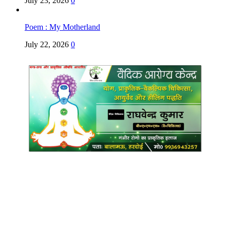
July 23, 2026
0
Poem : My Motherland
July 22, 2026
0
Copyright @ Indian Voice 24
L.O.C. (League Of Citizens)
Designed By:
Infinity Ventures (India) Pvt Ltd