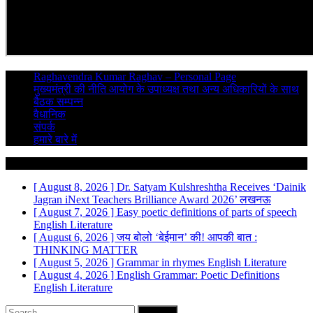
Raghavendra Kumar Raghav – Personal Page
मुख्यमंत्री की नीति आयोग के उपाध्यक्ष तथा अन्य अधिकारियों के साथ
बैठक सम्पन्न
वैधानिक
संपर्क
हमारे बारे में
Breaking News
[ August 8, 2026 ]
Dr. Satyam Kulshreshtha Receives ‘Dainik
Jagran iNext Teachers Brilliance Award 2026’
लखनऊ
[ August 7, 2026 ]
Easy poetic definitions of parts of speech
English Literature
[ August 6, 2026 ]
जय बोलो ‘बेईमान’ की!
आपकी बात :
THINKING MATTER
[ August 5, 2026 ]
Grammar in rhymes
English Literature
[ August 4, 2026 ]
English Grammar: Poetic Definitions
English Literature
Search