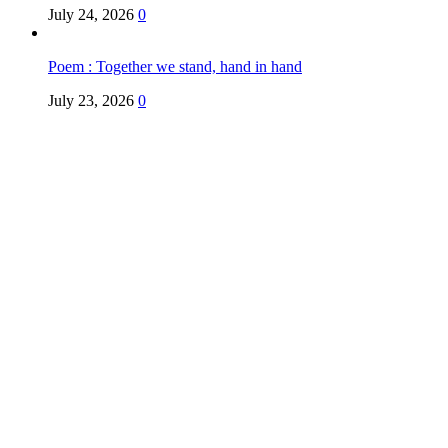
July 24, 2026
0
Poem : Together we stand, hand in hand
July 23, 2026
0
Copyright @ Indian Voice 24
L.O.C. (League Of Citizens)
Designed By:
Infinity Ventures (India) Pvt Ltd