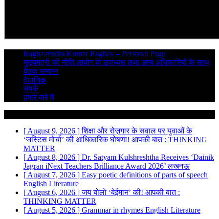
Raghavendra Kumar Raghav – Personal Page
मुख्यमंत्री की नीति आयोग के उपाध्यक्ष तथा अन्य अधिकारियों के साथ
बैठक सम्पन्न
वैधानिक
संपर्क
हमारे बारे में
Breaking News
[ August 9, 2026 ]
शिक्षा और रोज़गार के सवाल पर युवाओं के
‘जस्टिस मोर्चा’ की आधिकारिक घोषणा!
आपकी बात : THINKING
MATTER
[ August 8, 2026 ]
Dr. Satyam Kulshreshtha Receives ‘Dainik
Jagran iNext Teachers Brilliance Award 2026’
लखनऊ
[ August 7, 2026 ]
Easy poetic definitions of parts of speech
English Literature
[ August 6, 2026 ]
जय बोलो ‘बेईमान’ की!
आपकी बात :
THINKING MATTER
[ August 5, 2026 ]
Grammar in rhymes
English Literature